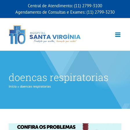
Ir
Central de Atendimento: (11) 2799-3100
para
Agendamento de Consultas e Exames: (11) 2799-3230
o
conteúdo
doencas respiratorias
Início
»
doencas respiratorias
Principais doenças respiratórias do
inverno
Dicas de Saúde