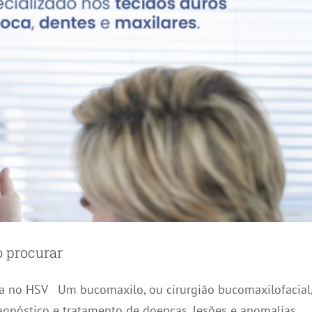
o procurar
da no HSV Um bucomaxilo, ou cirurgião bucomaxilofacial,
agnóstico e tratamento de doenças, lesões e anomalias