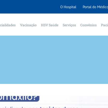
O Hospital
Portal do Médic
cialidades
Vacinação
HSV Saúde
Serviços
Convênios
Paci
o que faz, quando devo procurar
Dicas de Saúde