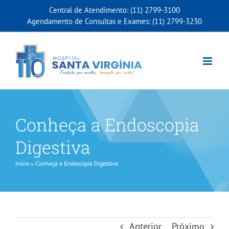
Ir
Central de Atendimento: (11) 2799-3100
para
Agendamento de Consultas e Exames: (11) 2799-3230
o
conteúdo
Conheça a Endoscopia
Digestiva
Início
»
Conheça a Endoscopia Digestiva
Anterior
Próximo