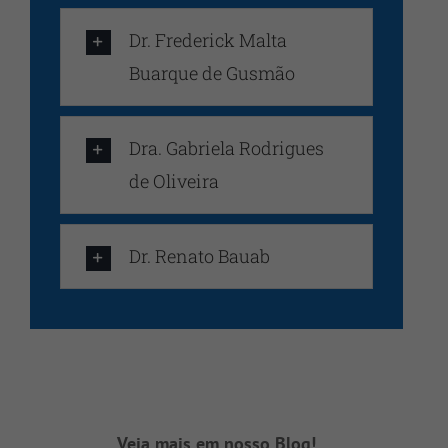
Dr. Frederick Malta
Buarque de Gusmão
Dra. Gabriela Rodrigues
de Oliveira
Dr. Renato Bauab
Arritmias Cardíacas: conheça os
sinais, riscos e avanços no
tratamento
Centro de Cardiologia e Cirurgia Cardíaca
Dicas de Saúde
Veja mais em nosso Blog!