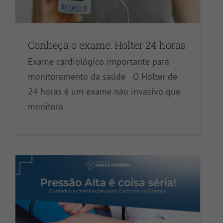
Conheça o exame: Holter 24 horas
Exame cardiológico importante para
monitoramento da saúde O Holter de
Hipertensão Arterial: Cuidados e
24 horas é um exame não invasivo que
monitora
Orientações para Controle da Doença
Centro de Cardiologia e Cirurgia Cardíaca
Dicas de Saúde